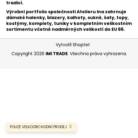
tradicí.
a
Výrobní portfolio společnosti Atelieru Ina zahrnuje
j
dámské halenky, blazery, kalhoty, sukně, šaty, topy,
í
kostýmy, komplety, tuniky v kompletním velikostním
sortimentu včetně nadměrných velikostí do EU 66.
t
?
Z
Vytvořil Shoptet
á
Copyright 2026
IMI TRADE
. Všechna práva vyhrazena.
p
a
HLEDAT
t
í
POUZE VELKOOBCHODNÍ PRODEJ