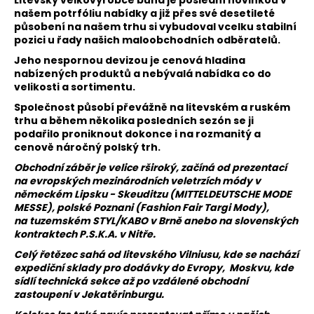
Litevský velkovýrobce bund je poslední novinkou v
a
našem potrfóliu nabídky a již přes své desetileté
působení na našem trhu si vybudoval vcelku stabilní
j
pozici u řady našich maloobchodních odběratelů.
í
Jeho nespornou devizou je cenová hladina
t
nabízených produktů a nebývalá nabídka co do
?
velikosti a sortimentu.
Společnost působí převážně na litevském a ruském
trhu a během několika posledních sezón se ji
podařilo proniknout dokonce i na rozmanitý a
cenově náročný polský trh.
HLEDAT
Obchodní záběr je velice rširoký, začíná od prezentací
na evropských mezinárodních veletrzích módy v
německém Lipsku - Skeuditzu (MITTELDEUTSCHE MODE
MESSE), polské Poznani (Fashion Fair Targi Mody),
na tuzemském STYL/KABO v Brně anebo na slovenských
kontraktech P.S.K.A. v Nitře.
Celý řetězec sahá od litevského Vilniusu, kde se nachází
expediční sklady pro dodávky do Evropy, Moskvu, kde
sídlí technická sekce až po vzdálené obchodní
zastoupení v Jekatěrinburgu.