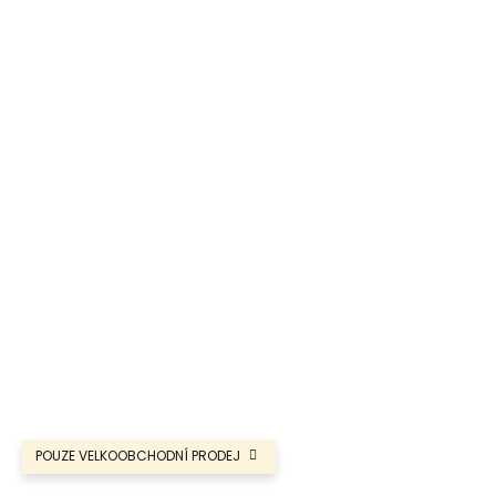
a
j
í
t
?
HLEDAT
POUZE VELKOOBCHODNÍ PRODEJ