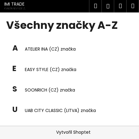
K
Přejít
IMI TRADE
Hledat
Náku
M
Přihlášen
na
o
KVALITA NEVYJDE Z
MÓDY
obsah
Zpět
Zpět
košík
š
Všechny značky A-Z
í
C
k
o
A
p
ATELIER INA (CZ) značka
o
t
E
EASY STYLE (CZ) značka
ř
e
S
b
SOONRICH (CZ) značka
u
j
U
UAB CITY CLASSIC (LITVA) značka
e
t
Z
e
Vytvořil Shoptet
á
n