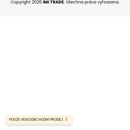
Copyright 2026
IMI TRADE
. Všechna práva vyhrazena.
p
a
a
j
t
í
í
t
?
HLEDAT
POUZE VELKOOBCHODNÍ PRODEJ